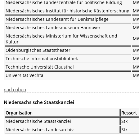
Niedersächsische Landeszentrale für politische Bildung
M
Niedersächsisches Institut für historische Küstenforschung
M
Niedersächsisches Landesamt für Denkmalpflege
M
Niedersächsisches Landesmuseum Hannover
M
Niedersächsisches Ministerium für Wissenschaft und
M
Kultur
Oldenburgisches Staatstheater
M
Technische Informationsbibliothek
M
Technische Universität Clausthal
M
Universität Vechta
M
nach oben
Niedersächsische Staatskanzlei
Organisation
Ressort
Niedersächsische Staatskanzlei
Stk
Niedersächsisches Landesarchiv
Stk