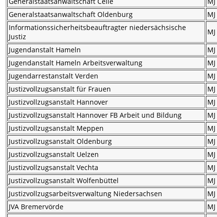
Generalstaatsanwaltschaft Celle
MJ
Generalstaatsanwaltschaft Oldenburg
MJ
Informationssicherheitsbeauftragter niedersächsische
MJ
Justiz
Jugendanstalt Hameln
MJ
Jugendanstalt Hameln Arbeitsverwaltung
MJ
Jugendarrestanstalt Verden
MJ
Justizvollzugsanstalt für Frauen
MJ
Justizvollzugsanstalt Hannover
MJ
Justizvollzugsanstalt Hannover FB Arbeit und Bildung
MJ
Justizvollzugsanstalt Meppen
MJ
Justizvollzugsanstalt Oldenburg
MJ
Justizvollzugsanstalt Uelzen
MJ
Justizvollzugsanstalt Vechta
MJ
Justizvollzugsanstalt Wolfenbüttel
MJ
Justizvollzugsarbeitsverwaltung Niedersachsen
MJ
JVA Bremervörde
MJ