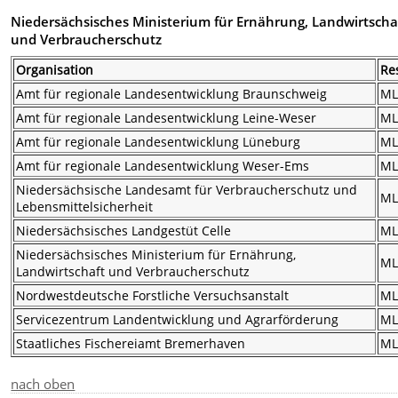
Niedersächsisches Ministerium für Ernährung, Landwirtscha
und Verbraucherschutz
Organisation
Re
Amt für regionale Landesentwicklung Braunschweig
M
Amt für regionale Landesentwicklung Leine-Weser
M
Amt für regionale Landesentwicklung Lüneburg
M
Amt für regionale Landesentwicklung Weser-Ems
M
Niedersächsische Landesamt für Verbraucherschutz und
M
Lebensmittelsicherheit
Niedersächsisches Landgestüt Celle
M
Niedersächsisches Ministerium für Ernährung,
M
Landwirtschaft und Verbraucherschutz
Nordwestdeutsche Forstliche Versuchsanstalt
M
Servicezentrum Landentwicklung und Agrarförderung
M
Staatliches Fischereiamt Bremerhaven
M
nach oben