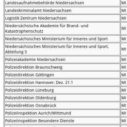
Landesaufnahmebehörde Niedersachsen
MI
Landeskriminalamt Niedersachsen
MI
Logistik Zentrum Niedersachsen
MI
Niedersächsische Akademie für Brand- und
MI
Katastrophenschutz
Niedersächsisches Ministerium für Inneres und Sport
MI
Niedersächsisches Ministerium für Inneres und Sport,
MI
Abteilung 5
Polizeiakademie Niedersachsen
MI
Polizeidirektion Braunschweig
MI
Polizeidirektion Göttingen
MI
Polizeidirektion Hannover, Dez. 21.1
MI
Polizeidirektion Lüneburg
MI
Polizeidirektion Oldenburg
MI
Polizeidirektion Osnabrück
MI
Polizeiinspektion Aurich/Wittmund
MI
Polizeiinspektion Besondere Dienste
MI