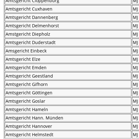
Amtsgericht Cloppenburg
MJ
Amtsgericht Cuxhaven
MJ
Amtsgericht Dannenberg
MJ
Amtsgericht Delmenhorst
MJ
Amstgericht Diepholz
MJ
Amtsgericht Duderstadt
MJ
Amsgericht Einbeck
MJ
Amtsgericht Elze
MJ
Amtsgericht Emden
MJ
Amtsgericht Geestland
MJ
Amtsgericht Gifhorn
MJ
Amtsgericht Göttingen
MJ
Amtsgericht Goslar
MJ
Amtsgericht Hameln
MJ
Amtsgericht Hann. Münden
MJ
Amtsgericht Hannover
MJ
Amtsgericht Helmstedt
MJ