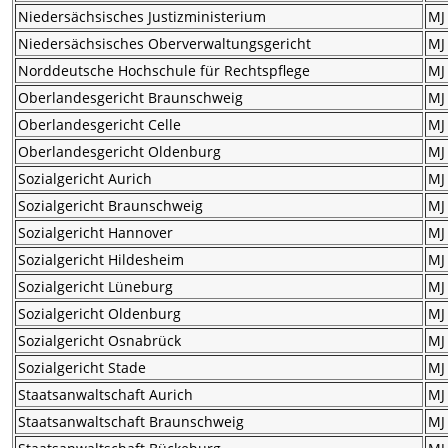
Niedersächsisches Justizministerium
MJ
Niedersächsisches Oberverwaltungsgericht
MJ
Norddeutsche Hochschule für Rechtspflege
MJ
Oberlandesgericht Braunschweig
MJ
Oberlandesgericht Celle
MJ
Oberlandesgericht Oldenburg
MJ
Sozialgericht Aurich
MJ
Sozialgericht Braunschweig
MJ
Sozialgericht Hannover
MJ
Sozialgericht Hildesheim
MJ
Sozialgericht Lüneburg
MJ
Sozialgericht Oldenburg
MJ
Sozialgericht Osnabrück
MJ
Sozialgericht Stade
MJ
Staatsanwaltschaft Aurich
MJ
Staatsanwaltschaft Braunschweig
MJ