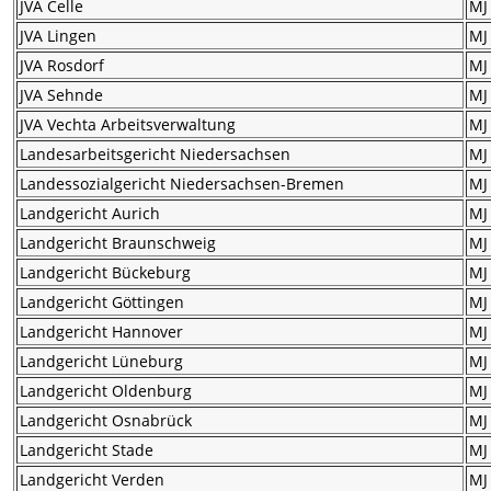
JVA Celle
MJ
JVA Lingen
MJ
JVA Rosdorf
MJ
JVA Sehnde
MJ
JVA Vechta Arbeitsverwaltung
MJ
Landesarbeitsgericht Niedersachsen
MJ
Landessozialgericht Niedersachsen-Bremen
MJ
Landgericht Aurich
MJ
Landgericht Braunschweig
MJ
Landgericht Bückeburg
MJ
Landgericht Göttingen
MJ
Landgericht Hannover
MJ
Landgericht Lüneburg
MJ
Landgericht Oldenburg
MJ
Landgericht Osnabrück
MJ
Landgericht Stade
MJ
Landgericht Verden
MJ