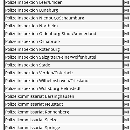
Polizeiinspektion Leer/Emden
MI
Polizeiinspektion Lüneburg
MI
Polizeiinspektion Nienburg/Schaumburg
MI
Polizeiinspektion Northeim
MI
Polizeiinspektion Oldenburg-Stadt/Ammerland
MI
Polizeiinspektion Osnabrück
MI
Polizeiinspektion Rotenburg
MI
Polizeiinspektion Salzgitter/Peine/Wolfenbüttel
MI
Polizeiinspektion Stade
MI
Polizeiinspektion Verden/Osterholz
MI
Polizeiinspektion Wilhelmshaven/Friesland
MI
Polizeiinspektion Wolfsburg-Helmstedt
MI
Polizeikommissariat Barsinghausen
MI
Polizeikommissariat Neustadt
MI
Polizeikommissariat Ronnenberg
MI
Polizeikommissariat Seelze
MI
Polizeikommissariat Springe
MI