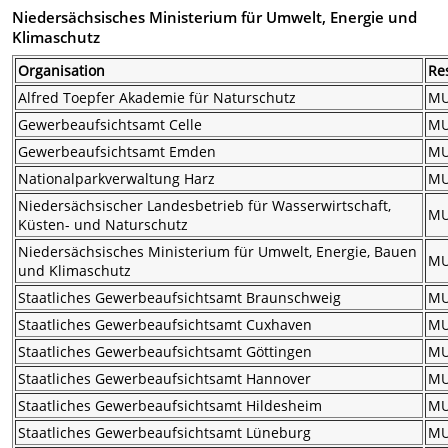
Niedersächsisches Ministerium für Umwelt, Energie und
Klimaschutz
Organisation
Re
Alfred Toepfer Akademie für Naturschutz
M
Gewerbeaufsichtsamt Celle
M
Gewerbeaufsichtsamt Emden
M
Nationalparkverwaltung Harz
M
Niedersächsischer Landesbetrieb für Wasserwirtschaft,
M
Küsten- und Naturschutz
Niedersächsisches Ministerium für Umwelt, Energie, Bauen
M
und Klimaschutz
Staatliches Gewerbeaufsichtsamt Braunschweig
M
Staatliches Gewerbeaufsichtsamt Cuxhaven
M
Staatliches Gewerbeaufsichtsamt Göttingen
M
Staatliches Gewerbeaufsichtsamt Hannover
M
Staatliches Gewerbeaufsichtsamt Hildesheim
M
Staatliches Gewerbeaufsichtsamt Lüneburg
M