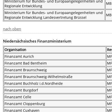
Ministerium für Bundes- und Europaangelegenheiten und
MB
Regionale Entwicklung
Ministerium für Bundes- und Europaangelegenheiten und
MB
Regionale Entwicklung Landesvertretung Brüssel
nach oben
Niedersächsisches Finanzministerium
Organisation
Re
Finanzamt Aurich
M
Finanzamt Bad Bentheim
M
Finanzamt Braunschweig
M
Finanzamt Braunschweig-Wilhelmstraße
M
Finanzamt Buchholz i.d.Nordheide
M
Finanzamt Burgdorf
M
Finanzamt Celle
M
Finanzamt Cloppenburg
M
Finanzamt Cuxhaven
M