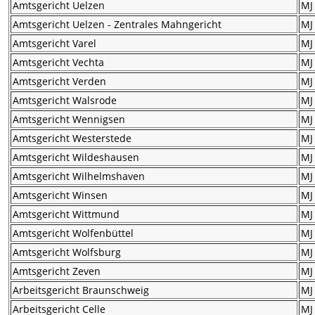
Amtsgericht Uelzen
MJ
Amtsgericht Uelzen - Zentrales Mahngericht
MJ
Amtsgericht Varel
MJ
Amtsgericht Vechta
MJ
Amtsgericht Verden
MJ
Amtsgericht Walsrode
MJ
Amtsgericht Wennigsen
MJ
Amtsgericht Westerstede
MJ
Amtsgericht Wildeshausen
MJ
Amtsgericht Wilhelmshaven
MJ
Amtsgericht Winsen
MJ
Amtsgericht Wittmund
MJ
Amtsgericht Wolfenbüttel
MJ
Amtsgericht Wolfsburg
MJ
Amtsgericht Zeven
MJ
Arbeitsgericht Braunschweig
MJ
Arbeitsgericht Celle
MJ