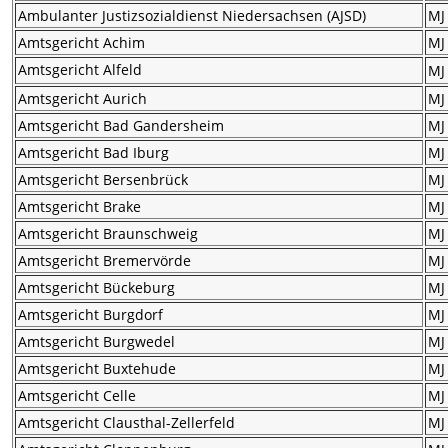
Ambulanter Justizsozialdienst Niedersachsen (AJSD)
MJ
Amtsgericht Achim
MJ
Amtsgericht Alfeld
MJ
Amtsgericht Aurich
MJ
Amtsgericht Bad Gandersheim
MJ
Amtsgericht Bad Iburg
MJ
Amtsgericht Bersenbrück
MJ
Amtsgericht Brake
MJ
Amtsgericht Braunschweig
MJ
Amtsgericht Bremervörde
MJ
Amtsgericht Bückeburg
MJ
Amtsgericht Burgdorf
MJ
Amtsgericht Burgwedel
MJ
Amtsgericht Buxtehude
MJ
Amtsgericht Celle
MJ
Amtsgericht Clausthal-Zellerfeld
MJ