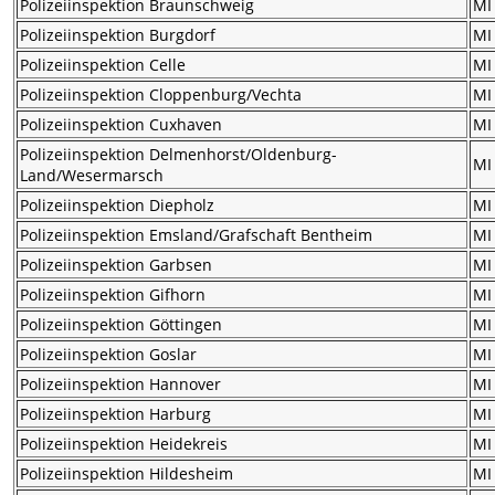
Polizeiinspektion Braunschweig
MI
Polizeiinspektion Burgdorf
MI
Polizeiinspektion Celle
MI
Polizeiinspektion Cloppenburg/Vechta
MI
Polizeiinspektion Cuxhaven
MI
Polizeiinspektion Delmenhorst/Oldenburg-
MI
Land/Wesermarsch
Polizeiinspektion Diepholz
MI
Polizeiinspektion Emsland/Grafschaft Bentheim
MI
Polizeiinspektion Garbsen
MI
Polizeiinspektion Gifhorn
MI
Polizeiinspektion Göttingen
MI
Polizeiinspektion Goslar
MI
Polizeiinspektion Hannover
MI
Polizeiinspektion Harburg
MI
Polizeiinspektion Heidekreis
MI
Polizeiinspektion Hildesheim
MI