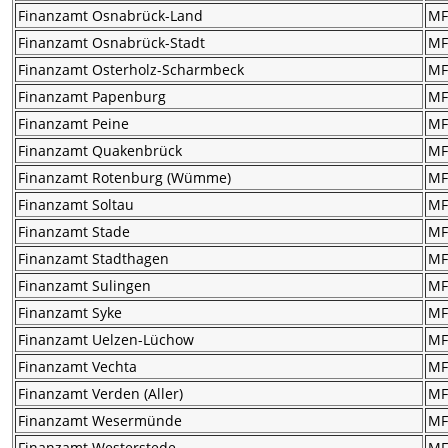
Finanzamt Osnabrück-Land
M
Finanzamt Osnabrück-Stadt
M
Finanzamt Osterholz-Scharmbeck
M
Finanzamt Papenburg
M
Finanzamt Peine
M
Finanzamt Quakenbrück
M
Finanzamt Rotenburg (Wümme)
M
Finanzamt Soltau
M
Finanzamt Stade
M
Finanzamt Stadthagen
M
Finanzamt Sulingen
M
Finanzamt Syke
M
Finanzamt Uelzen-Lüchow
M
Finanzamt Vechta
M
Finanzamt Verden (Aller)
M
Finanzamt Wesermünde
M
Finanzamt Westerstede
M