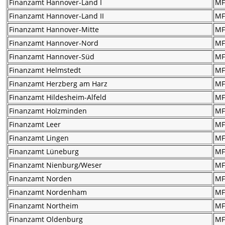
Finanzamt Hannover-Land I
M
Finanzamt Hannover-Land II
M
Finanzamt Hannover-Mitte
M
Finanzamt Hannover-Nord
M
Finanzamt Hannover-Süd
M
Finanzamt Helmstedt
M
Finanzamt Herzberg am Harz
M
Finanzamt Hildesheim-Alfeld
M
Finanzamt Holzminden
M
Finanzamt Leer
M
Finanzamt Lingen
M
Finanzamt Lüneburg
M
Finanzamt Nienburg/Weser
M
Finanzamt Norden
M
Finanzamt Nordenham
M
Finanzamt Northeim
M
Finanzamt Oldenburg
M